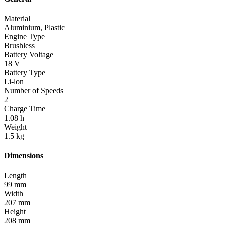
Material
Aluminium, Plastic
Engine Type
Brushless
Battery Voltage
18 V
Battery Type
Li-lon
Number of Speeds
2
Charge Time
1.08 h
Weight
1.5 kg
Dimensions
Length
99 mm
Width
207 mm
Height
208 mm