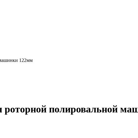
 машинки 122мм
ля роторной полировальной м