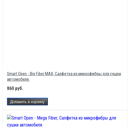
Write A Review
Review Stars
Your Name
Smart Open - Big Fiber MAX, Салфетка из микрофибры для сушки
автомобиля.
Email Address
860 руб.
Добавить в корзину
Your Review