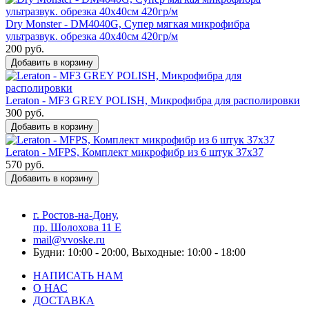
Dry Monster - DM4040G, Cупер мягкая микрофибра
ультразвук. обрезка 40х40см 420гр/м
200 руб.
Добавить в корзину
Leraton - MF3 GREY POLISH, Микрофибра для располировки
300 руб.
Добавить в корзину
Leraton - MFPS, Комплект микрофибр из 6 штук 37x37
570 руб.
Добавить в корзину
г. Ростов-на-Дону,
пр. Шолохова 11 Е
mail@vvoske.ru
Будни: 10:00 - 20:00, Выходные: 10:00 - 18:00
НАПИСАТЬ НАМ
О НАС
ДОСТАВКА